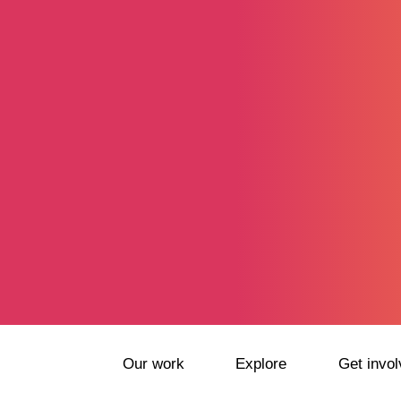
Our work
Explore
Get invol