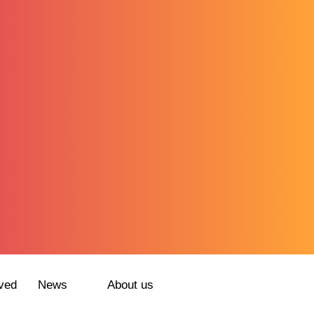
ved
News
About us